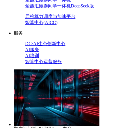
聚鑫汇鲲泰问学一体机DeepSeek版
异构算力调度与加速平台
智算中心(AICC)
服务
DC·AI生态创新中心
AI服务
AI培训
智算中心运营服务