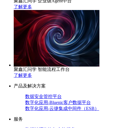
聚鑫汇问学 企业级Agent中台
了解更多
聚鑫汇问学 智能流程工作台
了解更多
产品及解决方案
数据安全管控平台
数字化应用-Bluenic客户数据平台
数字化应用-云捷集成中间件（ESB）
服务