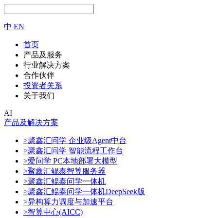
中
EN
首页
产品及服务
行业解决方案
合作伙伴
投资者关系
关于我们
AI
产品及解决方案
>聚鑫汇问学 企业级Agent中台
>聚鑫汇问学 智能流程工作台
>爱问学 PC本地部署大模型
>聚鑫汇鲲泰智算服务器
>聚鑫汇鲲泰问学一体机
>聚鑫汇鲲泰问学一体机DeepSeek版
>异构算力调度与加速平台
>智算中心(AICC)