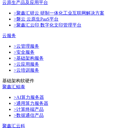
云原生产品及应用平台
>聚鑫汇研云 研制一体化工业互联网解决方案
>磐云 云原生PaaS平台
>聚鑫汇云印 数字化文印管理平台
云服务
>云管理服务
>安全服务
>基础架构服务
>云应用服务
>云培训服务
基础架构软硬件
聚鑫汇鲲泰
>AI算力服务器
>通用算力服务器
>计算终端产品
>数据通信产品
聚鑫汇云科