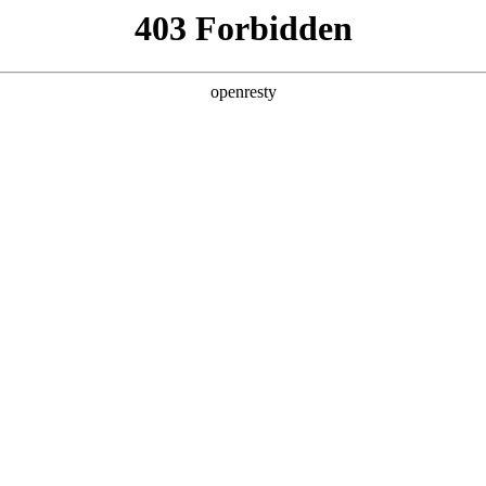
产品及服务
行业解决方案
合作伙伴
投资者关系
会在福州顺利召开
服务联盟时隔一年再次来到福州新区，成功召开“第六届数字中国服务联盟理
，围绕培养高素质、专业化的网信人才、保障网络空间安全稳定
、数字中国服务联盟成员单位代表等百余名各界人士出席了本次会议，也创